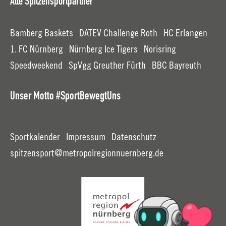
Alle Spitzensportpartner
Bamberg Baskets
|
DATEV Challenge Roth
|
HC Erlangen
|
1. FC Nürnberg
|
Nürnberg Ice Tigers
|
Norisring
Speedweekend
|
SpVgg Greuther Fürth
|
BBC Bayreuth
Unser Motto #SportBewegtUns
Sportkalender
|
Impressum
|
Datenschutz
spitzensport
metropolregionnuernberg.
de