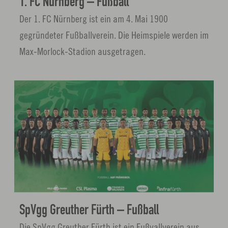
1. FC Nürnberg – Fußball
e
Der 1. FC Nürnberg ist ein am 4. Mai 1900
n
gegründeter Fußballverein. Die Heimspiele werden im
Max-Morlock-Stadion ausgetragen.
L
i
n
k
ö
f
f
n
SpVgg Greuther Fürth – Fußball
e
Die SpVgg Greuther Fürth ist ein Fußvallverein aus