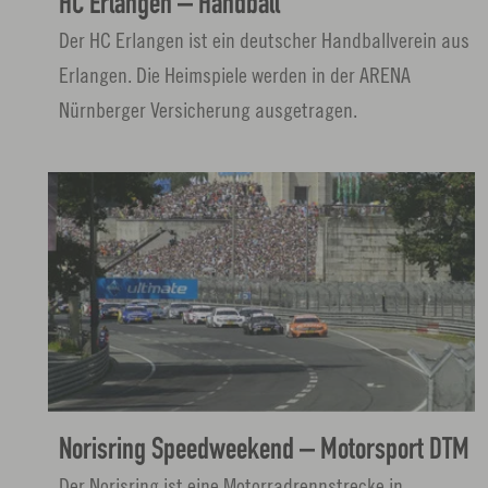
HC Erlangen – Handball
e
Der HC Erlangen ist ein deutscher Handballverein aus
n
Erlangen. Die Heimspiele werden in der ARENA
Nürnberger Versicherung ausgetragen.
L
i
n
k
ö
f
f
n
Norisring Speedweekend – Motorsport DTM
e
Der Norisring ist eine Motorradrennstrecke in