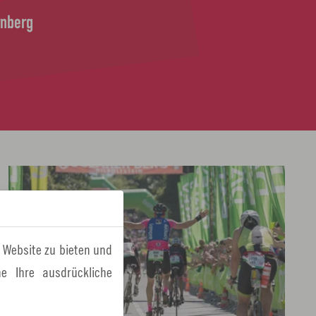
rnberg
L
i
n
k
 Website zu bieten und
ö
e Ihre ausdrückliche
f
f