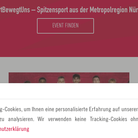
tBewegtUns – Spitzensport aus der Metropolregion Nü
EVENT FINDEN
L
i
n
k
g-Cookies, um Ihnen eine personalisierte Erfahrung auf unserer
ö
 zu analysieren. Wir verwenden keine Tracking-Cookies ohn
f
hutzerklärung
f