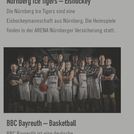
Nürnberg Ice Tigers – Eishockey
e
Die Nürnberg Ice Tigers sind eine
n
Eishockeymannschaft aus Nürnberg. Die Heimspiele
finden in der ARENA Nürnberger Versicherung statt.
L
i
n
k
ö
f
f
n
BBC Bayreuth – Basketball
e
BBC Bayreuth ist eine deutsche