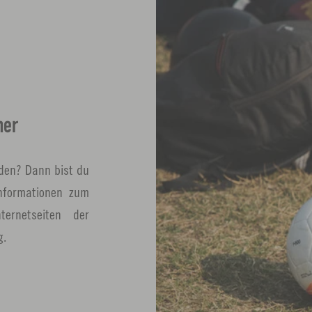
ner
rden? Dann bist du
nformationen zum
rnetseiten der
g.